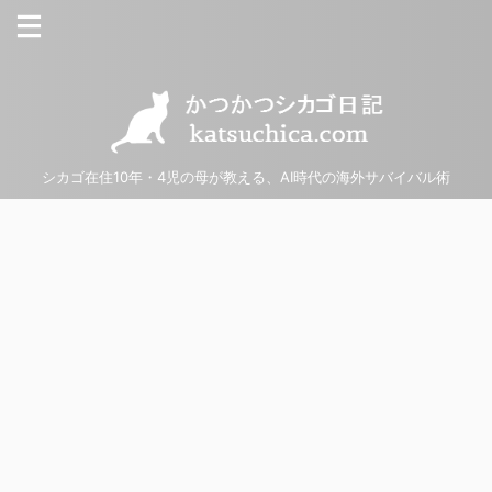
シカゴ在住10年・4児の母が教える、AI時代の海外サバイバル術