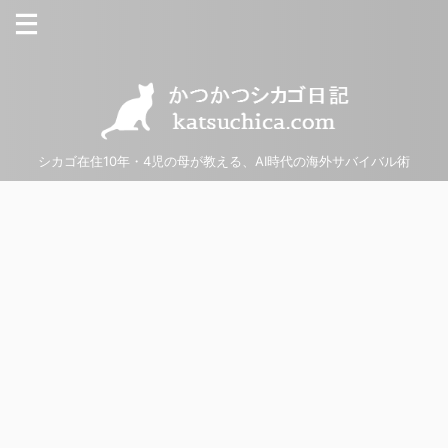
シカゴ在住10年・4児の母が教える、AI時代の海外サバイバル術