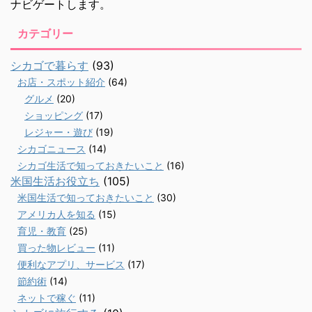
ナビゲートします。
カテゴリー
シカゴで暮らす
(93)
お店・スポット紹介
(64)
グルメ
(20)
ショッピング
(17)
レジャー・遊び
(19)
シカゴニュース
(14)
シカゴ生活で知っておきたいこと
(16)
米国生活お役立ち
(105)
米国生活で知っておきたいこと
(30)
アメリカ人を知る
(15)
育児・教育
(25)
買った物レビュー
(11)
便利なアプリ、サービス
(17)
節約術
(14)
ネットで稼ぐ
(11)