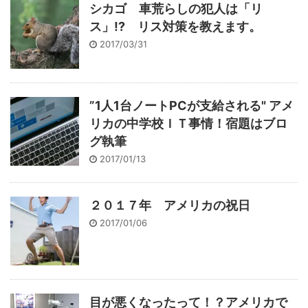
シカゴ 車荒らしの犯人は「リ
ス」!? リス対策を教えます。
2017/03/31
”1人1台ノートPCが支給される" アメ
リカの中学校ＩＴ事情！宿題はブロ
グ執筆
2017/01/13
２０１７年 アメリカの祝日
2017/01/06
目が悪くなったって！？アメリカで