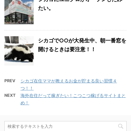
たい。
シカゴで○○が大発生中、朝一番窓を
開けるときは要注意！！
PREV
シカゴ在住ママが教えるお金が貯まる良い習慣４
つ！！
NEXT
海外在住だって稼ぎたい！こつこつ稼げるサイトまと
め！