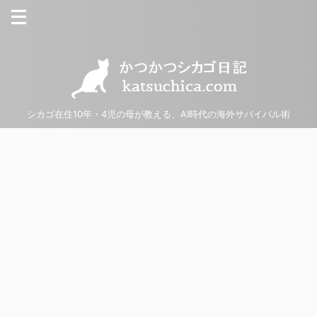
シカゴ在住10年・4児の母が教える、AI時代の海外サバイバル術