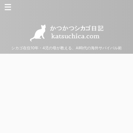
シカゴ在住10年・4児の母が教える、AI時代の海外サバイバル術