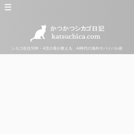
シカゴ在住10年・4児の母が教える、AI時代の海外サバイバル術