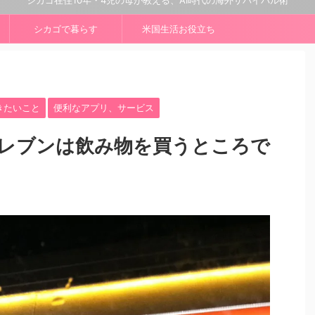
シカゴ在住10年・4児の母が教える、AI時代の海外サバイバル術
シカゴで暮らす
米国生活お役立ち
きたいこと
便利なアプリ、サービス
レブンは飲み物を買うところで