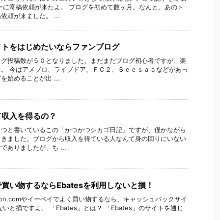
ーに寄稿依頼が来たよ。 ブログを初めて数ヶ月。なんと、あのト
頼が来ました。 ...
イトをはじめたいならファンブログ
ログ投稿数が５０となりました。まだまだブログ初心者ですが、楽
。 今はアメブロ、ライブドア、ＦＣ２、Ｓｅｅｓａａなどがあっ
始めることが出 ...
て収入を得るの？
こつと書いているこの「かつかつシカゴ日記」ですが、僅かながら
てきました。ブログから収入を得ている人なんて身の回りにいない
ありましたが、ち ...
買い物するならEbatesを利用しないと損！
zon.comやイーベイでよく買い物するなら、キャッシュバックサイ
ないと損ですよ。 「Ebates」とは？ 「Ebates」のサイトを通じ