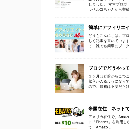
しました。 ママブロガ
ラベルコちゃんから寄稿依
簡単にアフィリエ
どうもこんにちは。ブ
しく記事を書いています
て、誰でも簡単にブログを
ブログでどうやっ
１ヶ月ほど前からこつ
収入が入るようになっ
ので、最初は不安だらけで
米国在住 ネットで
アメリカ在住で、Ama
ト「Ebates」を利用し
て、Amazo ...