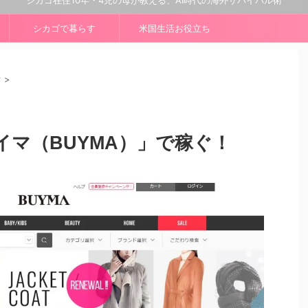
シカゴ在住10年・4児の母が教える、AI時代の海外サバイバル術
シカゴで暮らす
米国生活お役立ち
ぐ
>
イマ（BUYMA）」で稼ぐ！