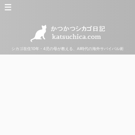
シカゴ在住10年・4児の母が教える、AI時代の海外サバイバル術