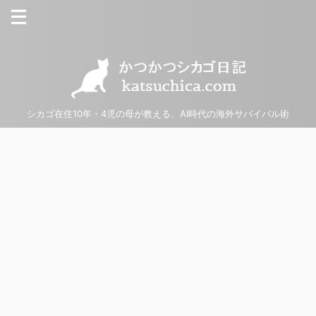
シカゴ在住10年・4児の母が教える、AI時代の海外サバイバル術