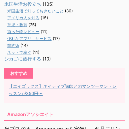
米国生活お役立ち
(105)
米国生活で知っておきたいこと
(30)
アメリカ人を知る
(15)
育児・教育
(25)
買った物レビュー
(11)
便利なアプリ、サービス
(17)
節約術
(14)
ネットで稼ぐ
(11)
シカゴに旅行する
(10)
おすすめ
【エイゴックス】ネイティブ講師とのマンツーマン・レ
ッスンが350円〜
Amazonアソシエイト
当ブログは、Amazon.co.jpを宣伝し、商品にリン