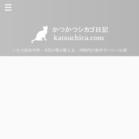
シカゴ在住10年・4児の母が教える、AI時代の海外サバイバル術