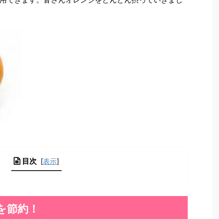
目次
[
表示
]
を節約！