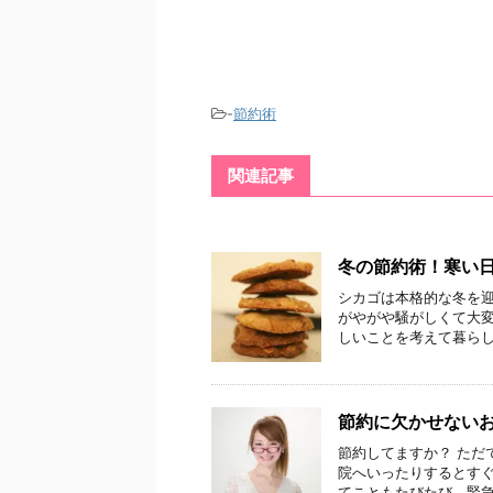
-
節約術
関連記事
冬の節約術！寒い
シカゴは本格的な冬を
がやがや騒がしくて大変
しいことを考えて暮らして
節約に欠かせないお
節約してますか？ ただ
院へいったりするとすぐ
てこともたびたび。緊急用