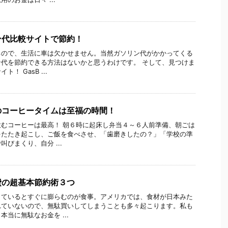
ン代比較サイトで節約！
るので、生活に車は欠かせません。当然ガソリン代がかかってくる
代を節約できる方法はないかと思うわけです。 そして、見つけま
！ GasB ...
のコーヒータイムは至福の時間！
むコーヒーは最高！ 朝６時に起床し弁当４～６人前準備、朝ごは
をたたき起こし、ご飯を食べさせ、「歯磨きしたの？」「学校の準
びまくり、自分 ...
費の超基本節約術３つ
しているとすぐに膨らむのが食事。アメリカでは、食材が日本みた
れていないので、無駄買いしてしまうことも多々起こります。私も
当に無駄なお金を ...