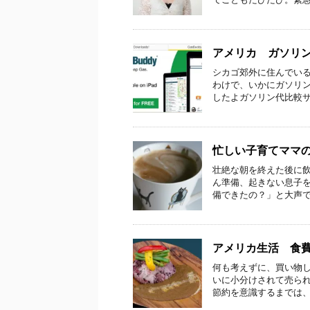
アメリカ ガソリ
シカゴ郊外に住んでい
わけで、いかにガソリン
したよガソリン代比較サイト
忙しい子育てママ
壮絶な朝を終えた後に飲
ん準備、起きない息子
備できたの？」と大声で叫
アメリカ生活 食
何も考えずに、買い物
いに小分けされて売ら
節約を意識するまでは、本